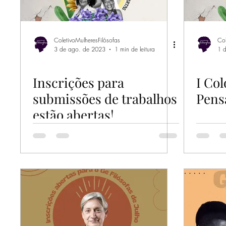
ColetivoMulheresFilósofas
Col
3 de ago. de 2023
1 min de leitura
1 
Inscrições para
I Co
submissões de trabalhos
Pens
estão abertas!