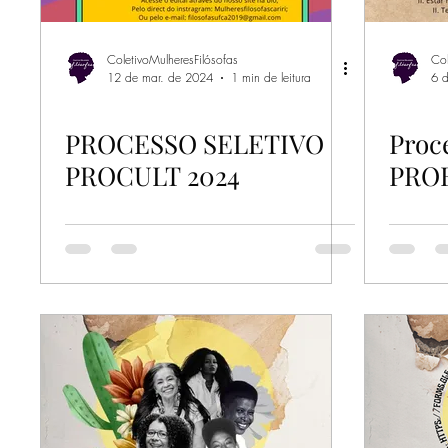
ColetivoMulheresFilósofas
Col
12 de mar. de 2024
1 min de leitura
6 
PROCESSO SELETIVO
Proce
PROCULT 2024
PRO