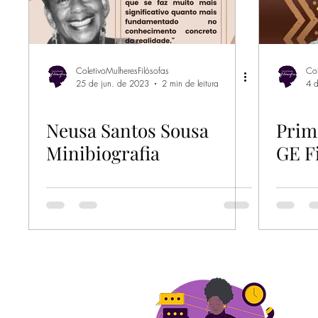
ColetivoMulheresFilósofas
Col
25 de jun. de 2023
2 min de leitura
4 d
Neusa Santos Sousa
Prim
Minibiografia
GE F