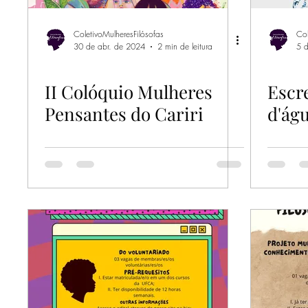
ColetivoMulheresFilósofas
Col
30 de abr. de 2024
2 min de leitura
5 
II Colóquio Mulheres
Escr
Pensantes do Cariri
d'ág