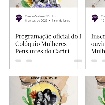
ColetivoMulheresFilósofas
Col
8 de set. de 2023
1 min de leitura
12
Programação oficial do I
Insc
Colóquio Mulheres
ouvi
Pensantes do Cariri
Mulh
Cari