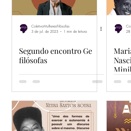
ColetivoMulheresFilósofas
Col
3 de jul. de 2023
1 min de leitura
28
Segundo encontro Ge
Mari
filósofas
Nasc
Mini