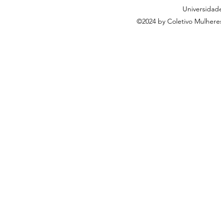
Universidad
©2024 by Coletivo Mulheres