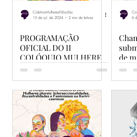
ColetivoMulheresFilósofas
Col
15 de jul. de 2024
2 min de leitura
6 
PROGRAMAÇÃO
Cham
OFICIAL DO II
subm
COLÓQUIO MULHERES
de mi
PENSANTES DO CARIRI
Coló
Pens